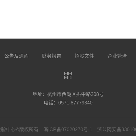
公告及通函
财务报告
招股文件
企业管治
地址：杭州市西湖区振中路208号
电话：0571-87779340
检验中心©版权所有
浙ICP备07020270号-1
浙公网安备330106